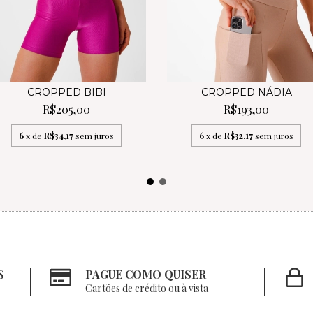
CROPPED BIBI
CROPPED NÁDIA
R$205,00
R$193,00
6
x de
R$34,17
sem juros
6
x de
R$32,17
sem juros
S
PAGUE COMO QUISER
Cartões de crédito ou à vista