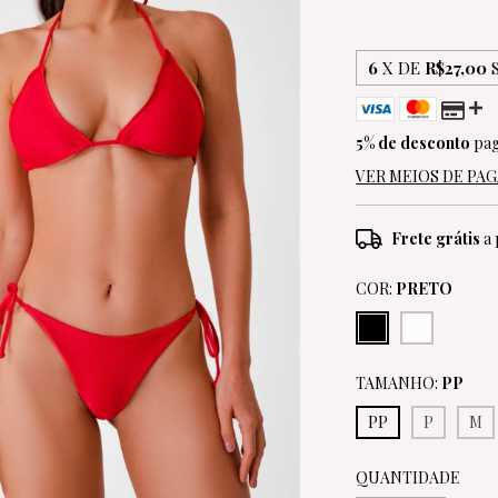
6
X DE
R$27,00
5% de desconto
pag
VER MEIOS DE P
Frete grátis
a 
COR:
PRETO
TAMANHO:
PP
PP
P
M
QUANTIDADE