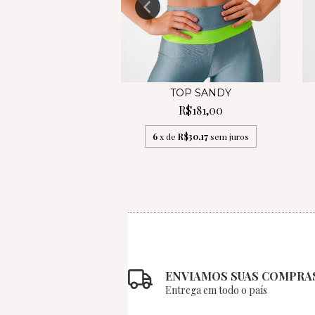
GING PIETRA
TOP SANDY
R$315,00
R$181,00
R$52,50
sem juros
6
x de
R$30,17
sem juros
ENVIAMOS SUAS COMPRA
Entrega em todo o país