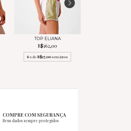
TOP ELIANA
SHORT PIE
R$162,00
R$219,0
6
x de
R$27,00
sem juros
6
x de
R$36,50
se
COMPRE COM SEGURANÇA
Seus dados sempre protegidos