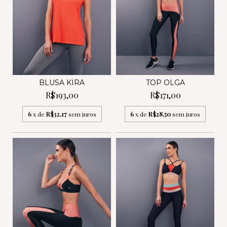
BLUSA KIRA
TOP OLGA
R$193,00
R$171,00
6
x de
R$32,17
sem juros
6
x de
R$28,50
sem juros