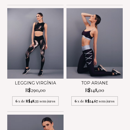
LEGGING VIRGÍNIA
TOP ARIANE
R$290,00
R$148,00
6
x de
R$48,33
sem juros
6
x de
R$24,67
sem juros