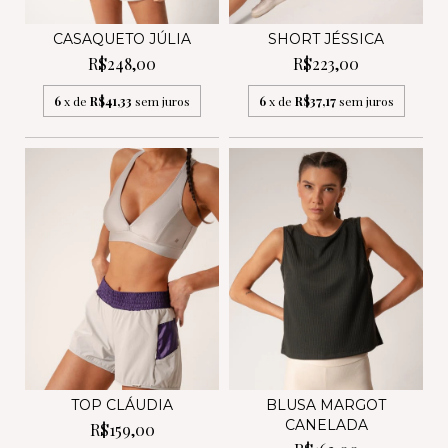
CASAQUETO JÚLIA
SHORT JÉSSICA
R$248,00
R$223,00
6
x de
R$41,33
sem juros
6
x de
R$37,17
sem juros
TOP CLÁUDIA
BLUSA MARGOT
CANELADA
R$159,00