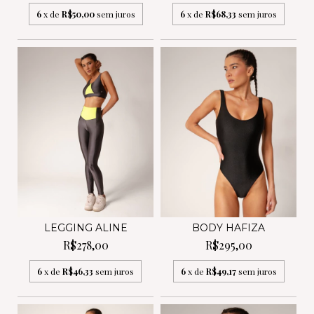
6
x de
R$50,00
sem juros
6
x de
R$68,33
sem juros
LEGGING ALINE
BODY HAFIZA
R$278,00
R$295,00
6
x de
R$46,33
sem juros
6
x de
R$49,17
sem juros