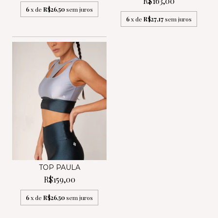
R$163,00
6
x de
R$26,50
sem juros
6
x de
R$27,17
sem juros
TOP PAULA
R$159,00
6
x de
R$26,50
sem juros