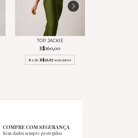
TOP JACKIE
TOP MELI
R$160,00
R$160,0
6
x de
R$26,67
sem juros
6
x de
R$26,67
se
COMPRE COM SEGURANÇA
Seus dados sempre protegidos