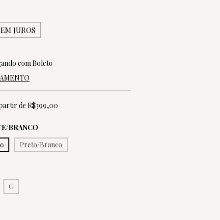
SEM JUROS
ando com Boleto
AGAMENTO
partir de
R$399,00
TE/BRANCO
co
Preto/Branco
G