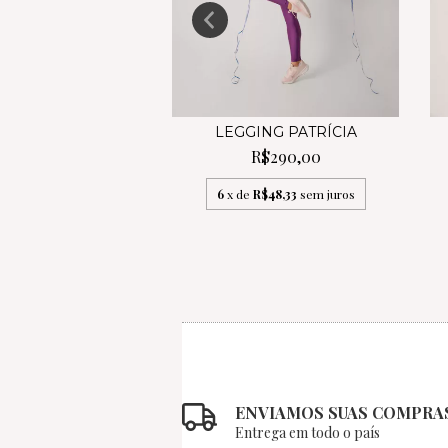
DA PATRÍCIA
LEGGING PATRÍCIA
R$181,00
R$290,00
R$30,17
sem juros
6
x de
R$48,33
sem juros
ENVIAMOS SUAS COMPRA
Entrega em todo o país