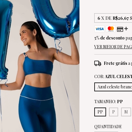
6
X DE
R$26,67
5% de desconto
pag
VER MEIOS DE P
Frete grátis
a 
COR:
AZUL CELES
Azul celeste/bran
TAMANHO:
PP
PP
P
M
QUANTIDADE