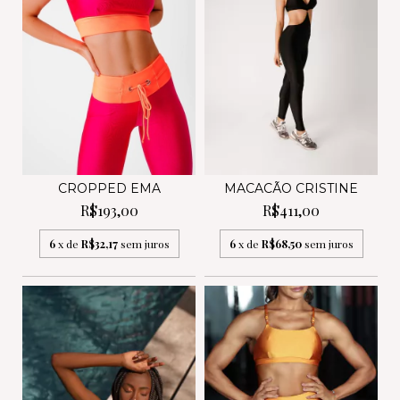
CROPPED EMA
MACACÃO CRISTINE
R$193,00
R$411,00
6
x de
R$32,17
sem juros
6
x de
R$68,50
sem juros