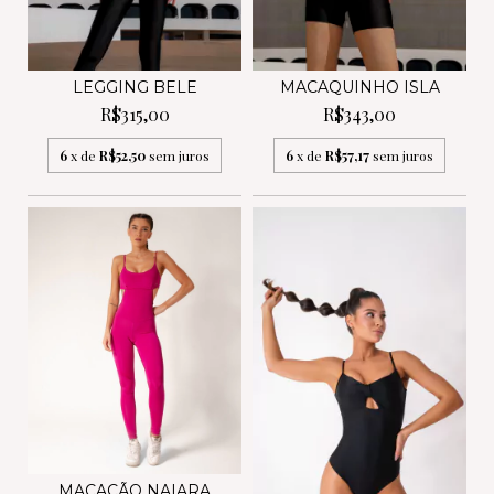
LEGGING BELE
MACAQUINHO ISLA
R$315,00
R$343,00
6
x de
R$52,50
sem juros
6
x de
R$57,17
sem juros
MACACÃO NAIARA