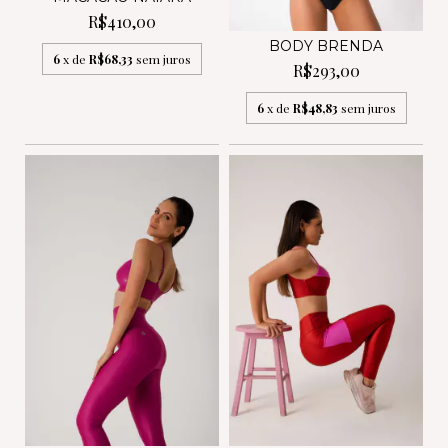
R$410,00
BODY BRENDA
6
x de
R$68,33
sem juros
R$293,00
6
x de
R$48,83
sem juros