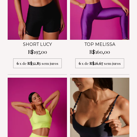
SHORT LUCY
TOP MELISSA
R$197,00
R$160,00
6
x de
R$32,83
sem juros
6
x de
R$26,67
sem juros